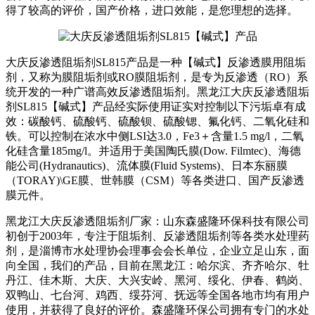
得了较高的评价，国产价格，进口效能，是您理想的选择。
大庆反渗透阻垢剂SL815产品是一种【碱式】反渗透膜用阻垢
剂，又称为膜阻垢剂或RO膜阻垢剂，是专为反渗透（RO）系
统开发的一种广谱高效反渗透阻垢剂。黑龙江大庆反渗透阻垢
剂SL815【碱式】产品经实际使用证实对控制以下污垢卓有成
效：碳酸钙、硫酸钙、硫酸钡、硫酸锶、氟化钙、二氧化硅和
铁。可以控制在浓水中侧LSI达3.0，Fe3＋含量1.5 mg/l，二氧
化硅含量185mg/l。并适用于美国陶氏膜(Dow. Filmtec)、海德
能公司(Hydranautics)、流体膜(Fluid Systems)、日本东丽膜
（TORAY)\GE膜、世韩膜（CSM）等各类进口、国产反渗透
膜元件。
黑龙江大庆反渗透阻垢剂厂家：山东森盛隆环保科技有限公司
初创于2003年，专注于阻垢剂、反渗透阻垢剂等各类水处理药
剂，是淄博市水处理协会理事会会长单位，企业立足山东，面
向全国，我们的产品，目前在黑龙江：哈尔滨、齐齐哈尔、牡
丹江、佳木斯、大庆、大兴安岭、黑河、绥化、伊春、鹤岗、
双鸭山、七台河、鸡西、绥芬河、抚远等全国各地市均有用户
使用，并获得了良好的评价。森盛隆环保公司拥有专门的水处