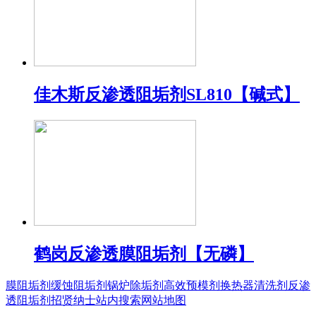
佳木斯反渗透阻垢剂SL810【碱式】
鹤岗反渗透膜阻垢剂【无磷】
膜阻垢剂
缓蚀阻垢剂
锅炉除垢剂
高效预模剂
换热器清洗剂
反渗
透阻垢剂
招贤纳士
站内搜索
网站地图