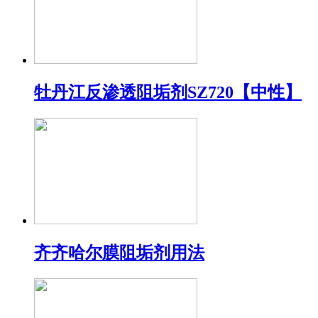
牡丹江反渗透阻垢剂SZ720【中性】
齐齐哈尔膜阻垢剂用法