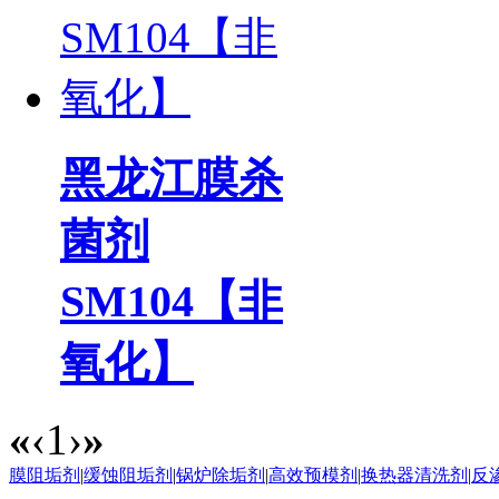
黑龙江膜杀
菌剂
SM104【非
氧化】
«
‹
1
›
»
膜阻垢剂
|
缓蚀阻垢剂
|
锅炉除垢剂
|
高效预模剂
|
换热器清洗剂
|
反